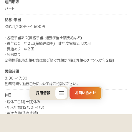
雇用形態
パート
給与・手当
時給：1,200円～1,500円
・各種手当あり(資格手当、通勤手当全額支給など)
・賞与あり 年２回(業績連動型) 昨年度実績２．８カ月
・昇給あり 年２回
・昇格あり
※積極的に取り組む方は飛び級で昇給が可能(昇給のチャンスが年２回)
労働時間
8:30～17:30
勤務時間や勤務日数についてはご相談ください。
採用情報
お問い合わせ
休日
・週休二日制(土日)休み
・年末年始(12/30～1/3)
・年次有給(法定支給)
・慶弔休暇
待遇